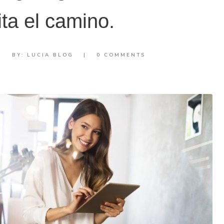
lita el camino.
|
BY:
LUCIA BLOG
|
0 COMMENTS