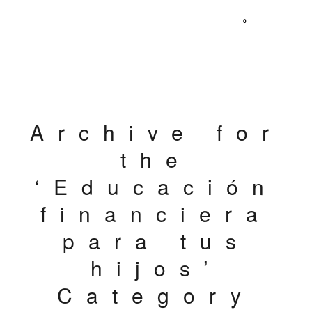
0
Archive for
the
‘Educación
financiera
para tus
hijos’
Category